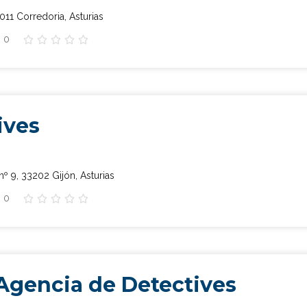
011 Corredoria, Asturias
: 0





ives
º 9, 33202 Gijón, Asturias
: 0





tipo de caso quieres investigar?
*
Agencia de Detectives