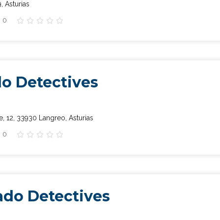
, Asturias
: 0





o Detectives
, 12, 33930 Langreo, Asturias
: 0





ado Detectives