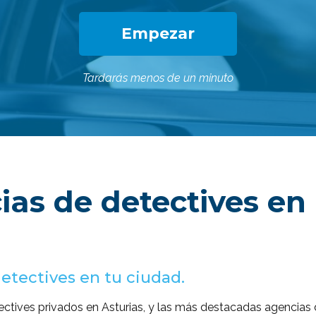
Empezar
Tardarás menos de un minuto
ias de detectives en
tectives en tu ciudad.
ctives privados en Asturias, y las más destacadas agencias