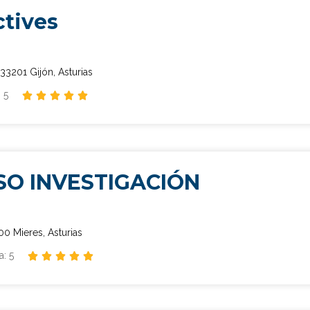
ctives
 33201 Gijón, Asturias
 5





SO INVESTIGACIÓN
00 Mieres, Asturias
: 5




