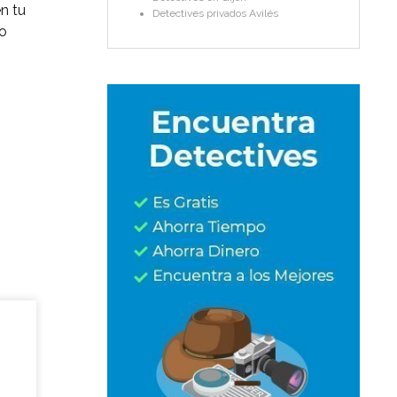
n tu
Detectives privados Avilés
so