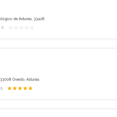
ológico de Asturias, 33428
: 0





33008 Oviedo, Asturias
 5




