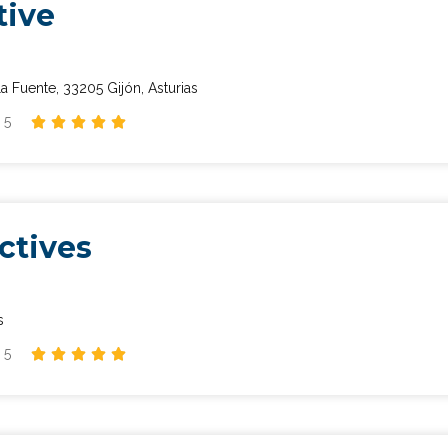
tive
a Fuente, 33205 Gijón, Asturias
 5





ctives
s
 5




