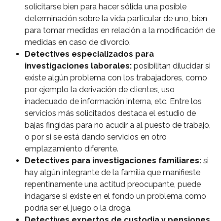
solicitarse bien para hacer sólida una posible
determinación sobre la vida particular de uno, bien
para tomar medidas en relación a la modificación de
medidas en caso de divorcio.
Detectives especializados para
investigaciones laborales:
posibilitan dilucidar si
existe algún problema con los trabajadores, como
por ejemplo la derivación de clientes, uso
inadecuado de información interna, etc. Entre los
servicios más solicitados destaca el estudio de
bajas fingidas para no acudir a al puesto de trabajo,
o por si se está dando servicios en otro
emplazamiento diferente.
Detectives para investigaciones familiares:
si
hay algún integrante de la familia que manifieste
¿Qué tipo de caso quieres investigar?
repentinamente una actitud preocupante, puede
*
indagarse si existe en el fondo un problema como
podría ser el juego o la droga.
Detectives expertos de custodia y pensiones