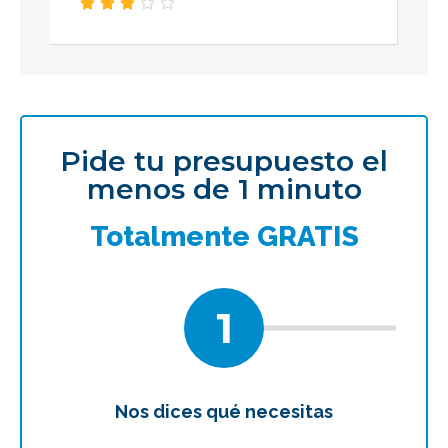





Pide tu presupuesto el
menos de 1 minuto
Totalmente GRATIS
1
Nos dices qué necesitas
Te