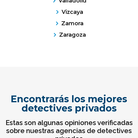
Valladolid
Vizcaya
Zamora
Zaragoza
Encontrarás los mejores
detectives privados
Estas son algunas opiniones verificadas
¿Qué tipo de caso quieres investigar?
sobre nuestras agencias de detectives
*