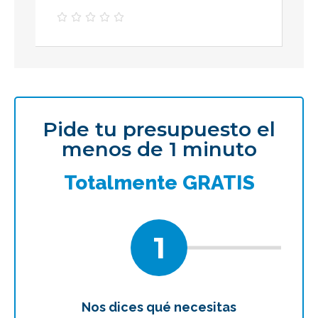





Pide tu presupuesto el
menos de 1 minuto
Totalmente GRATIS
1
Nos dices qué necesitas
Te