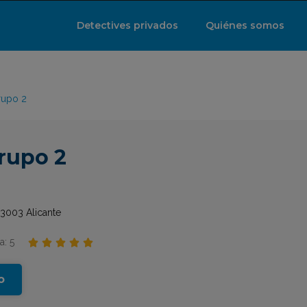
Detectives privados
Quiénes somos
rupo 2
rupo 2
03003 Alicante
a: 5





o