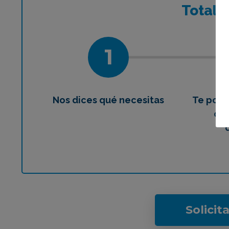
¿Qué 
Total
1
Nos dices qué necesitas
Te pon
con
Solicit