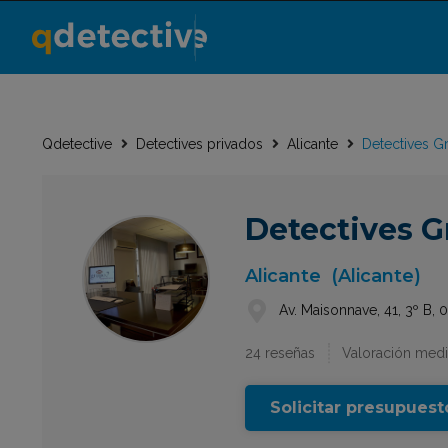
Qdetective
Detectives privados
Alicante
Detectives G
Detectives G
Alicante
(Alicante)
Av. Maisonnave, 41, 3º B, 
24 reseñas
Valoración medi
Solicitar presupuest