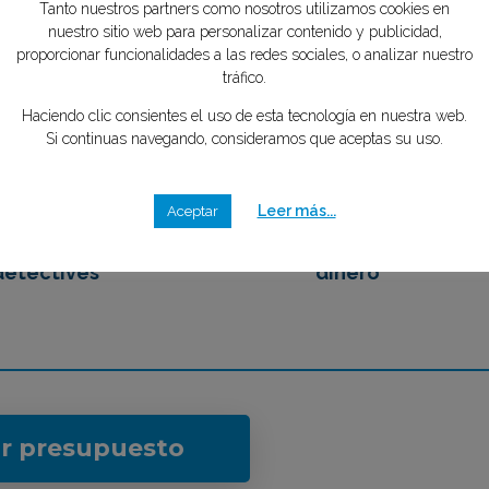
tipo de caso quieres investigar?
*
mente GRATIS
Tu privacidad es importante para
nosotros
2
3
Tanto nuestros partners como nosotros utilizamos cookies en
nuestro sitio web para personalizar contenido y publicidad,
proporcionar funcionalidades a las redes sociales, o analizar nuestro
emos en contacto
Eliges tu mejor opción,
tráfico.
 los mejores
ahorrando tiempo y
Haciendo clic consientes el uso de esta tecnología en nuestra web.
detectives
dinero
Si continuas navegando, consideramos que aceptas su uso.
Leer más...
Aceptar
ar presupuesto