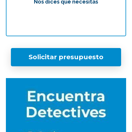
Nos dices qué necesitas
Te
Solicitar presupuesto
¿Qué tipo de caso quieres investigar?
*