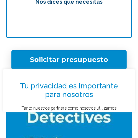
Nos dices qué necesitas
Te
Solicitar presupuesto
¿Qué tipo de caso quieres investigar?
*