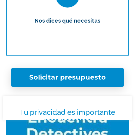
Nos dices qué necesitas
Te
Solicitar presupuesto
¿Qué tipo de caso quieres investigar?
*