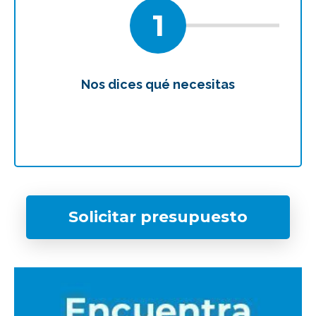
1
Nos dices qué necesitas
Te
¿Qué tipo de caso quieres investigar?
Solicitar presupuesto
*