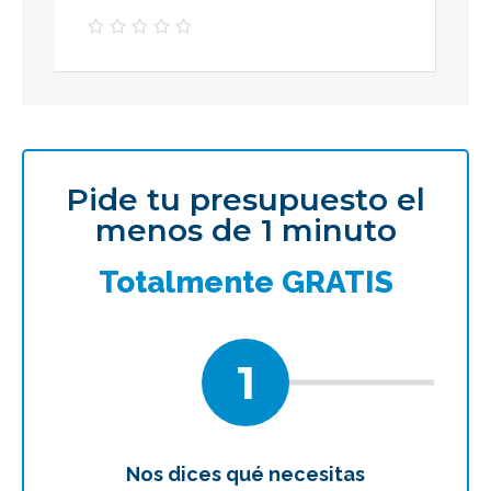





Pide tu presupuesto el
menos de 1 minuto
Totalmente GRATIS
1
Nos dices qué necesitas
Te