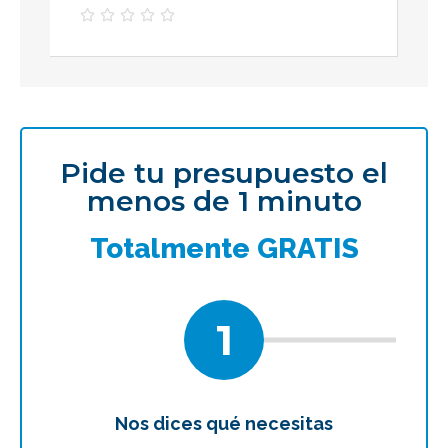





Pide tu presupuesto el
menos de 1 minuto
Totalmente GRATIS
1
Nos dices qué necesitas
Te