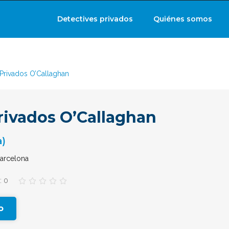
Detectives privados
Quiénes somos
 Privados O’Callaghan
rivados O’Callaghan
a)
Barcelona
: 0





o