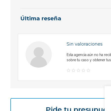
Última reseña
Sin valoraciones
Esta agencia aún no ha reci
sobre tu caso y obtener tu





Pide tu presupues