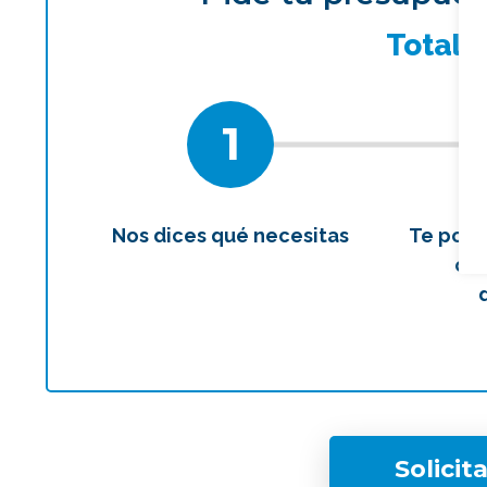
¿Qué 
Total
1
Nos dices qué necesitas
Te pon
con
Solicit