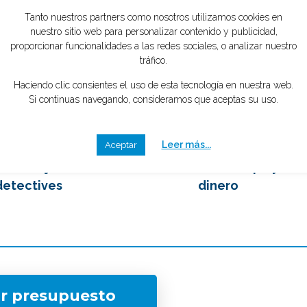
tipo de caso quieres investigar?
*
mente GRATIS
2
3
emos en contacto
Eliges tu mejor opción,
 los mejores
ahorrando tiempo y
detectives
dinero
ar presupuesto