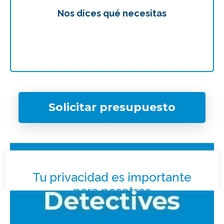
Nos dices qué necesitas
Te
Solicitar presupuesto
¿Qué tipo de caso quieres investigar?
*