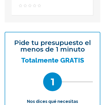





Pide tu presupuesto el
menos de 1 minuto
Totalmente GRATIS
1
Nos dices qué necesitas
Te