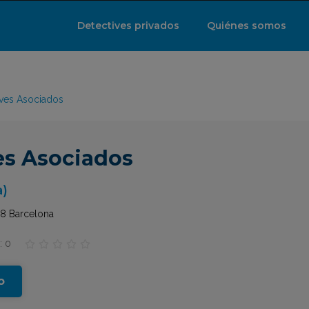
Detectives privados
Quiénes somos
ives Asociados
es Asociados
a)
08 Barcelona
: 0





o