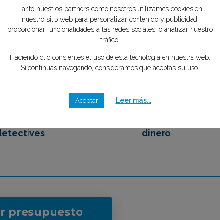
nosotros
tipo de caso quieres investigar?
*
mente GRATIS
Tanto nuestros partners como nosotros utilizamos cookies en
nuestro sitio web para personalizar contenido y publicidad,
proporcionar funcionalidades a las redes sociales, o analizar nuestro
2
3
tráfico.
Haciendo clic consientes el uso de esta tecnología en nuestra web.
Si continuas navegando, consideramos que aceptas su uso.
emos en contacto
Eliges tu mejor opción,
 los mejores
ahorrando tiempo y
Leer más...
Aceptar
detectives
dinero
ar presupuesto