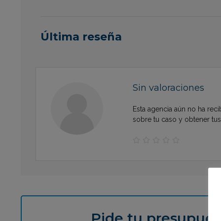
Última reseña
Sin valoraciones
Esta agencia aún no ha reci
sobre tu caso y obtener tu





Pide tu presupues