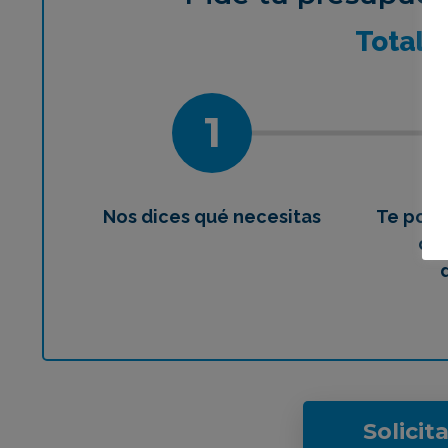
¿Qué 
Total
1
Nos dices qué necesitas
Te pon
con
Solicit