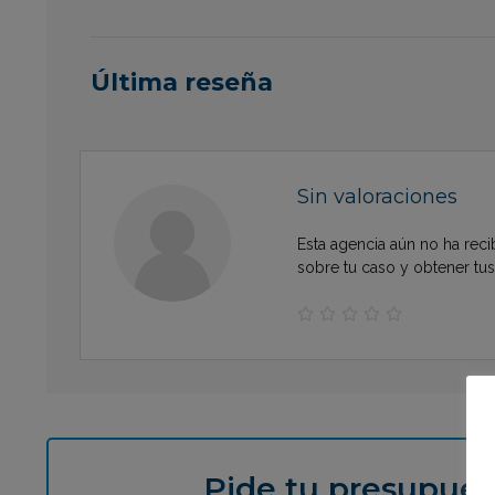
Última reseña
Sin valoraciones
Esta agencia aún no ha reci
sobre tu caso y obtener tu





Pide tu presupues