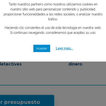
Tu privacidad es importante para
tipo de caso quieres investigar?
*
mente GRATIS
nosotros
Tanto nuestros partners como nosotros utilizamos cookies en
nuestro sitio web para personalizar contenido y publicidad,
2
3
proporcionar funcionalidades a las redes sociales, o analizar nuestro
tráfico.
Haciendo clic consientes el uso de esta tecnología en nuestra web.
Si continuas navegando, consideramos que aceptas su uso.
emos en contacto
Eliges tu mejor opción,
 los mejores
ahorrando tiempo y
detectives
dinero
Leer más...
Aceptar
ar presupuesto