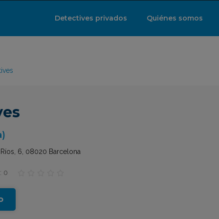
Detectives privados
Quiénes somos
tives
ves
a)
 Ríos, 6, 08020 Barcelona
: 0





o