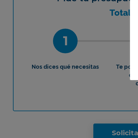
¿Qué 
Total
1
Nos dices qué necesitas
Te pon
con
Solicit