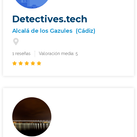
Detectives.tech
Alcalá de los Gazules
(Cádiz)
1 reseñas
Valoración media: 5




