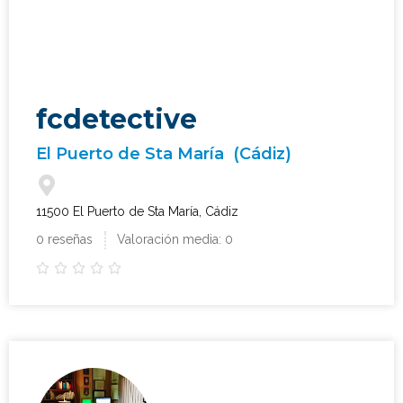
fcdetective
El Puerto de Sta María
(Cádiz)
11500 El Puerto de Sta María, Cádiz
0 reseñas
Valoración media: 0





¿Qué tipo de caso quieres investigar?
*