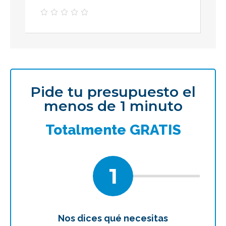





Pide tu presupuesto el
menos de 1 minuto
Totalmente GRATIS
1
Nos dices qué necesitas
Te