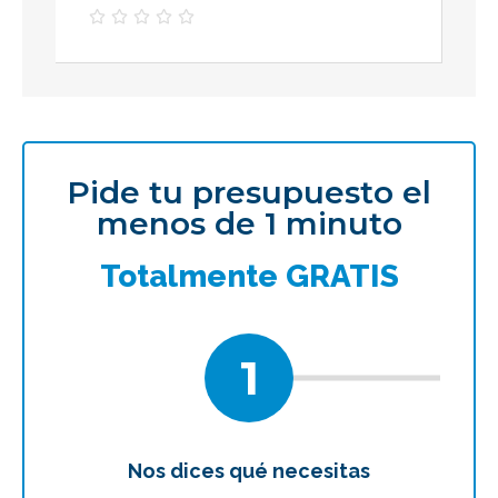





Pide tu presupuesto el
menos de 1 minuto
Totalmente GRATIS
1
Nos dices qué necesitas
Te