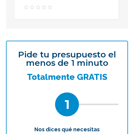





Pide tu presupuesto el
menos de 1 minuto
Totalmente GRATIS
1
Nos dices qué necesitas
Te