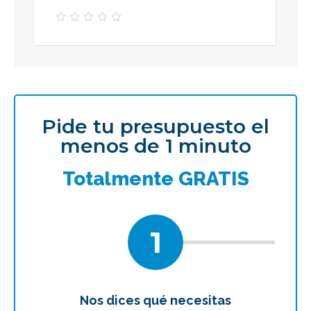





Pide tu presupuesto el
menos de 1 minuto
Totalmente GRATIS
1
Nos dices qué necesitas
Te