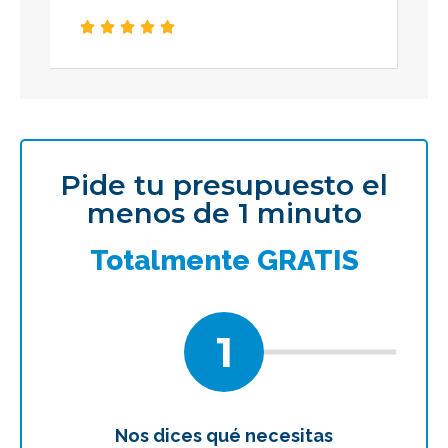





Pide tu presupuesto el
menos de 1 minuto
Totalmente GRATIS
1
Nos dices qué necesitas
Te