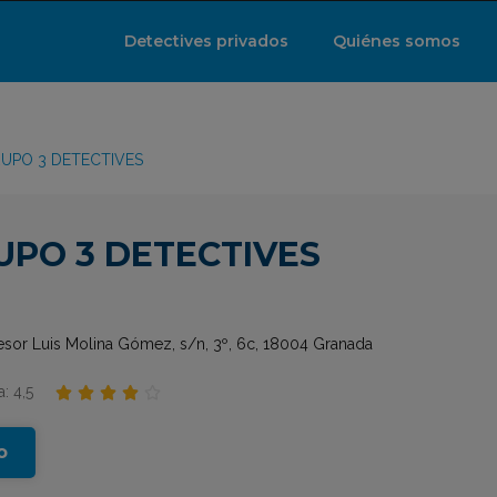
Detectives privados
Quiénes somos
UPO 3 DETECTIVES
UPO 3 DETECTIVES
fesor Luis Molina Gómez, s/n, 3º, 6c, 18004 Granada
: 4,5





o