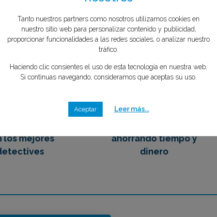
Tu privacidad es importante para
to el menos de 1 minuto
tipo de caso quieres investigar?
*
nosotros
mente GRATIS
Tanto nuestros partners como nosotros utilizamos cookies en
nuestro sitio web para personalizar contenido y publicidad,
proporcionar funcionalidades a las redes sociales, o analizar nuestro
2
3
tráfico.
Haciendo clic consientes el uso de esta tecnología en nuestra web.
Si continuas navegando, consideramos que aceptas su uso.
emos en contacto
Eliges tu mejor opción,
Leer más...
 los mejores
ahorrando tiempo y
Aceptar
detectives
dinero