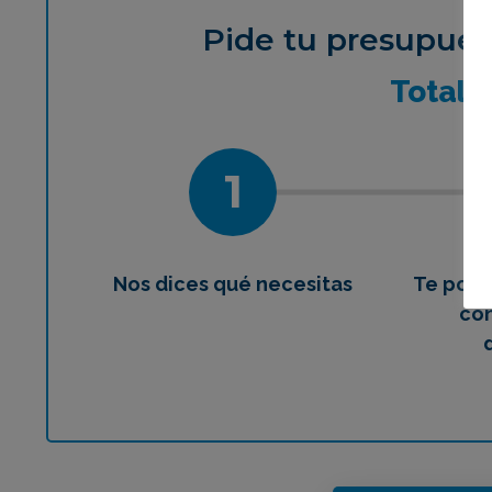
Pide tu presupues
¿Qué 
Total
1
Nos dices qué necesitas
Te pon
con