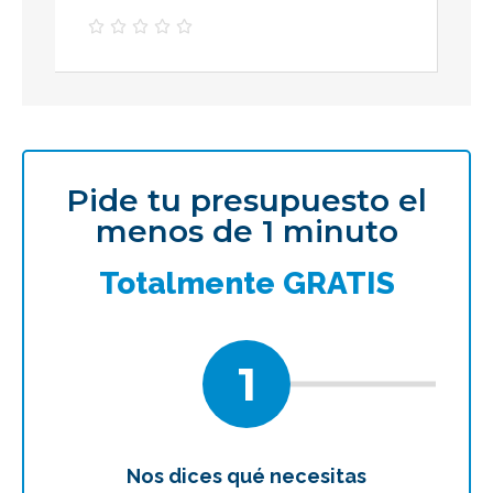





Pide tu presupuesto el
menos de 1 minuto
Totalmente GRATIS
1
Nos dices qué necesitas
Te