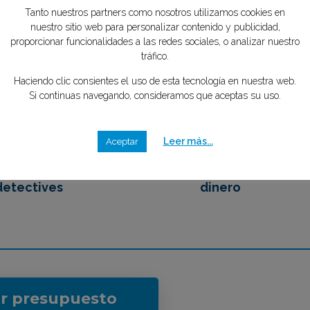
Tu privacidad es importante para
tipo de caso quieres investigar?
*
nosotros
mente GRATIS
Tanto nuestros partners como nosotros utilizamos cookies en
nuestro sitio web para personalizar contenido y publicidad,
2
3
proporcionar funcionalidades a las redes sociales, o analizar nuestro
tráfico.
Haciendo clic consientes el uso de esta tecnología en nuestra web.
Si continuas navegando, consideramos que aceptas su uso.
emos en contacto
Eliges tu mejor opción,
 los mejores
ahorrando tiempo y
Leer más...
Aceptar
detectives
dinero
ar presupuesto