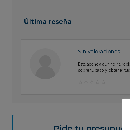
Última reseña
Sin valoraciones
Esta agencia aún no ha reci
sobre tu caso y obtener tu





Pide tu presupues