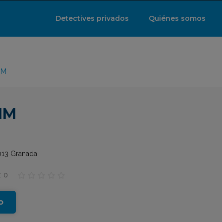
Detectives privados
Quiénes somos
IM
IM
8013 Granada
: 0





o