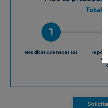
¿Qué 
Total
1
Nos dices qué necesitas
Te pon
con
Solicit