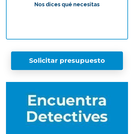
Nos dices qué necesitas
Te
Solicitar presupuesto
¿Qué tipo de caso quieres investigar?
*