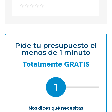





Pide tu presupuesto el
menos de 1 minuto
Totalmente GRATIS
1
Nos dices qué necesitas
Te