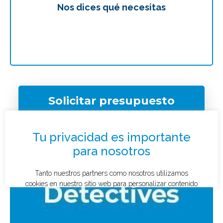
Nos dices qué necesitas
Te
Solicitar presupuesto
¿Qué tipo de caso quieres investigar?
*