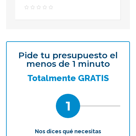





Pide tu presupuesto el
menos de 1 minuto
Totalmente GRATIS
1
Nos dices qué necesitas
Te