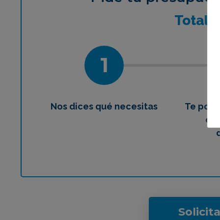
¿Qué 
Total
1
Nos dices qué necesitas
Te pon
con
Solicit