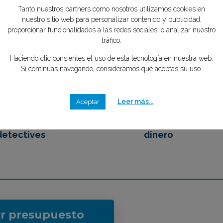
tipo de caso quieres investigar?
*
mente GRATIS
Tu privacidad es importante para
nosotros
2
3
Tanto nuestros partners como nosotros utilizamos cookies en
nuestro sitio web para personalizar contenido y publicidad,
proporcionar funcionalidades a las redes sociales, o analizar nuestro
tráfico.
emos en contacto
Eliges tu mejor opción,
Haciendo clic consientes el uso de esta tecnología en nuestra web.
 los mejores
ahorrando tiempo y
Si continuas navegando, consideramos que aceptas su uso.
detectives
dinero
Leer más...
Aceptar
ar presupuesto