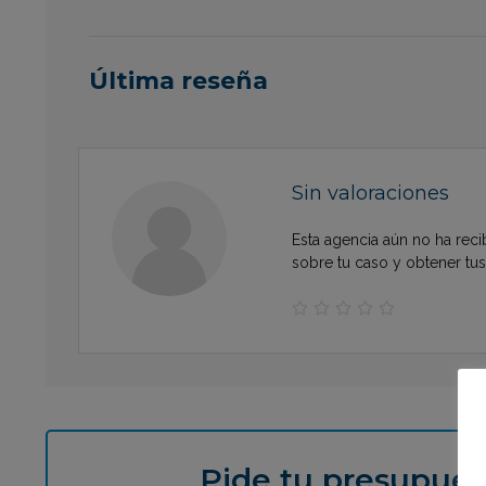
Última reseña
Sin valoraciones
Esta agencia aún no ha reci
sobre tu caso y obtener tu





Pide tu presupues