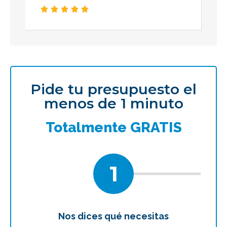





Pide tu presupuesto el
menos de 1 minuto
Totalmente GRATIS
1
Nos dices qué necesitas
Te