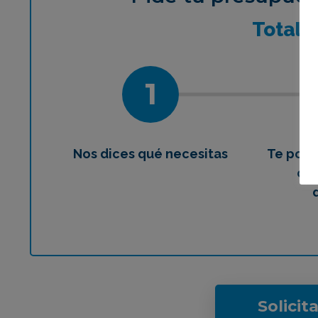
¿Qué 
Total
1
Nos dices qué necesitas
Te pon
con
Solicit