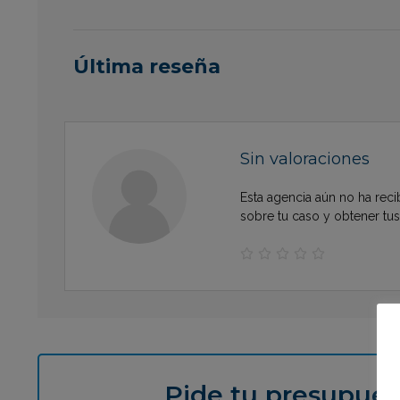
Última reseña
Sin valoraciones
Esta agencia aún no ha reci
sobre tu caso y obtener tu





Pide tu presupues