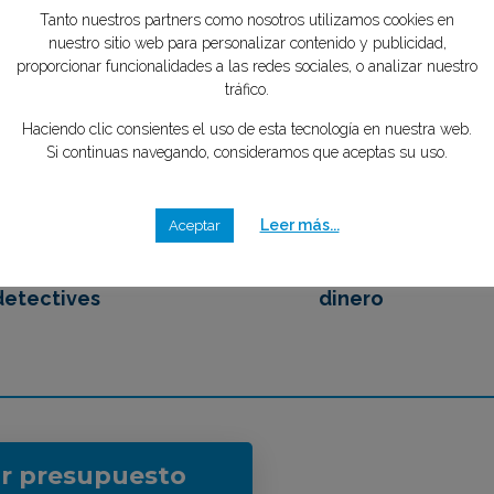
tipo de caso quieres investigar?
*
Tu privacidad es importante para
mente GRATIS
nosotros
Tanto nuestros partners como nosotros utilizamos cookies en
2
3
nuestro sitio web para personalizar contenido y publicidad,
proporcionar funcionalidades a las redes sociales, o analizar nuestro
tráfico.
Haciendo clic consientes el uso de esta tecnología en nuestra web.
emos en contacto
Eliges tu mejor opción,
Si continuas navegando, consideramos que aceptas su uso.
 los mejores
ahorrando tiempo y
detectives
dinero
Leer más...
Aceptar
ar presupuesto