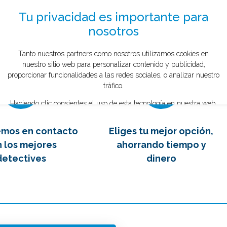
to el menos de 1 minuto
tipo de caso quieres investigar?
*
mente GRATIS
2
3
emos en contacto
Eliges tu mejor opción,
 los mejores
ahorrando tiempo y
detectives
dinero