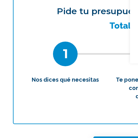
Pide tu presupues
¿Qué 
Total
1
Nos dices qué necesitas
Te pon
con