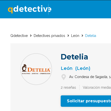
Qdetective
Detectives privados
León
Detelia
Detelia
León
(León)
Av. Condesa de Sagasta, 1
2 reseñas
Valoración media:
Solicitar presupuest