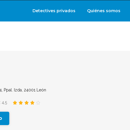
Detectives privados
Quiénes somos
4, Ppal. Izda, 24001 León
 4,5





o