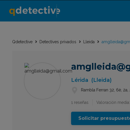
Qdetective
Detectives privados
Lleida
amglleida@gm
amglleida@
Lérida
(Lleida)
Rambla Ferran 32, 6è, 2a,
1 reseñas
Valoración media:
Solicitar presupuest