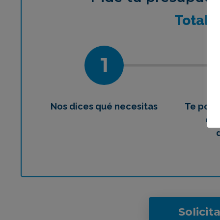
¿Qué 
Total
1
Nos dices qué necesitas
Te pon
con
Solicit