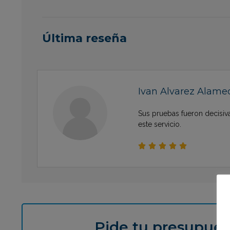
Última reseña
Ivan Alvarez Alame
Sus pruebas fueron decisiva
este servicio.





Pide tu presupues