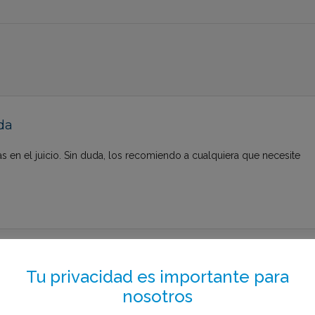
da
s en el juicio. Sin duda, los recomiendo a cualquiera que necesite
Tu privacidad es importante para
to el menos de 1 minuto
nosotros