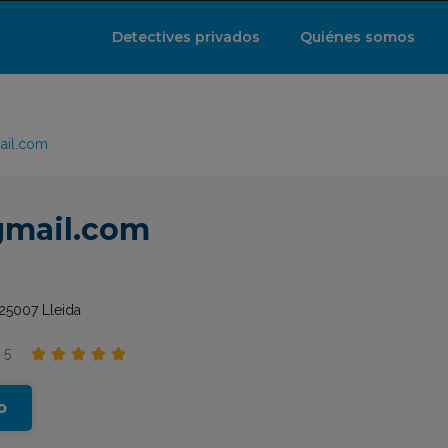
Detectives privados
Quiénes somos
ail.com
gmail.com
 25007 Lleida
 5





o