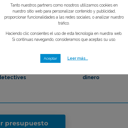
tipo de caso quieres investigar?
*
mente GRATIS
Tanto nuestros partners como nosotros utilizamos cookies en
nuestro sitio web para personalizar contenido y publicidad,
proporcionar funcionalidades a las redes sociales, o analizar nuestro
tráfico.
2
3
Haciendo clic consientes el uso de esta tecnología en nuestra web.
Si continuas navegando, consideramos que aceptas su uso.
emos en contacto
Eliges tu mejor opción,
Leer más...
Aceptar
 los mejores
ahorrando tiempo y
detectives
dinero
ar presupuesto