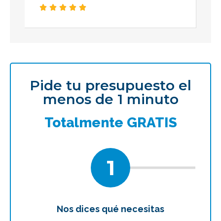





Pide tu presupuesto el
menos de 1 minuto
Totalmente GRATIS
1
Nos dices qué necesitas
Te