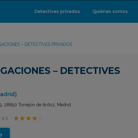
Detectives privados
Quiénes somos
IGACIONES – DETECTIVES PRIVADOS
TIGACIONES – DETECTIVES
adrid)
19, 28850 Torrejón de Ardoz, Madrid
 4,3





o