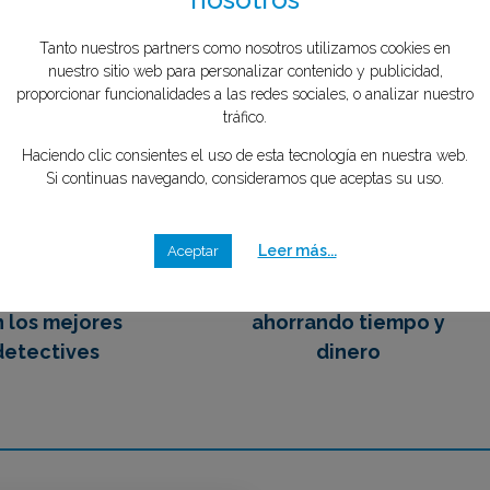
nosotros
to el menos de 1 minuto
tipo de caso quieres investigar?
*
Tanto nuestros partners como nosotros utilizamos cookies en
mente GRATIS
nuestro sitio web para personalizar contenido y publicidad,
proporcionar funcionalidades a las redes sociales, o analizar nuestro
tráfico.
2
3
Haciendo clic consientes el uso de esta tecnología en nuestra web.
Si continuas navegando, consideramos que aceptas su uso.
Leer más...
Aceptar
emos en contacto
Eliges tu mejor opción,
 los mejores
ahorrando tiempo y
detectives
dinero