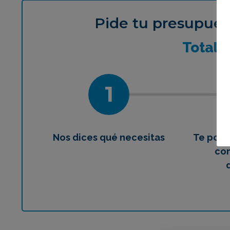
Pide tu presupues
¿Qué 
Total
1
Nos dices qué necesitas
Te pon
con