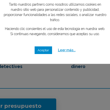
tipo de caso quieres investigar?
*
mente GRATIS
Tu privacidad es importante para
nosotros
2
3
Tanto nuestros partners como nosotros utilizamos cookies en
nuestro sitio web para personalizar contenido y publicidad,
proporcionar funcionalidades a las redes sociales, o analizar nuestro
tráfico.
emos en contacto
Eliges tu mejor opción,
Haciendo clic consientes el uso de esta tecnología en nuestra web.
 los mejores
ahorrando tiempo y
Si continuas navegando, consideramos que aceptas su uso.
detectives
dinero
Leer más...
Aceptar
ar presupuesto