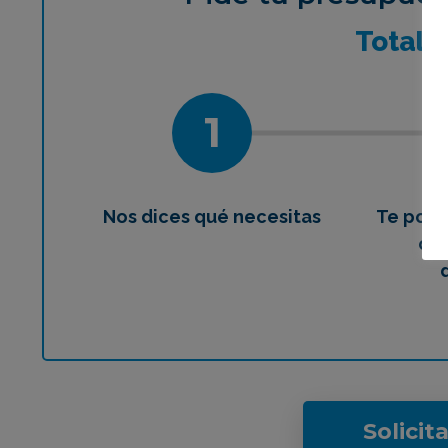
¿Qué 
Total
1
Nos dices qué necesitas
Te pon
con
Solicit