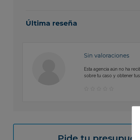
Última reseña
Sin valoraciones
Esta agencia aún no ha reci
sobre tu caso y obtener tu





Pide tu presupues