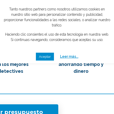
to el menos de 1 minuto
tipo de caso quieres investigar?
*
mente GRATIS
2
3
emos en contacto
Eliges tu mejor opción,
 los mejores
ahorrando tiempo y
detectives
dinero
ar presupuesto