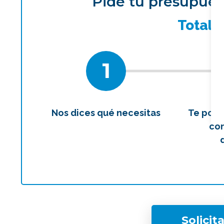
Pide tu presupues
¿Qué 
Total
1
Nos dices qué necesitas
Te pon
con
Solicit