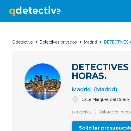
Qdetective
Detectives privados
Madrid
DETECTIVES 
DETECTIVES
HORAS.
Madrid
(Madrid)
Calle Marqués del Duero,
13 reseñas
Valoración media
Solicitar presupuest