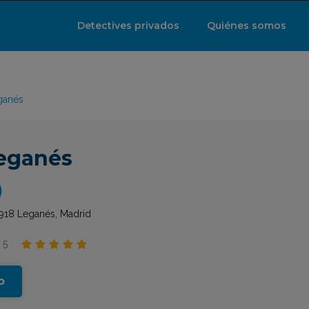
Detectives privados
Quiénes somos
ganés
Leganés
)
28918 Leganés, Madrid
 5





o