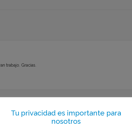
an trabajo. Gracias.
to el menos de 1 minuto
Tu privacidad es importante para