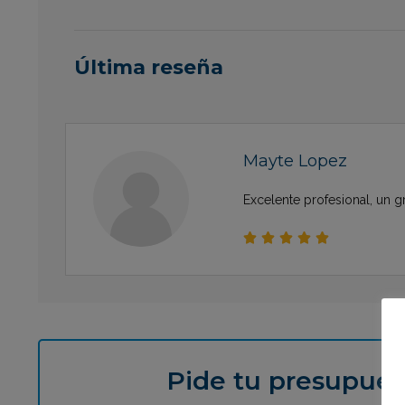
Última reseña
Mayte Lopez
Excelente profesional, un gr





Pide tu presupues