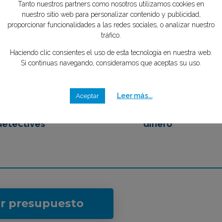
tipo de caso quieres investigar?
*
nosotros
mente GRATIS
Tanto nuestros partners como nosotros utilizamos cookies en
nuestro sitio web para personalizar contenido y publicidad,
2
3
proporcionar funcionalidades a las redes sociales, o analizar nuestro
tráfico.
Haciendo clic consientes el uso de esta tecnología en nuestra web.
Si continuas navegando, consideramos que aceptas su uso.
emos en contacto
Eliges tu mejor opción,
 los mejores
ahorrando tiempo y
Leer más...
Aceptar
detectives
dinero
ar presupuesto