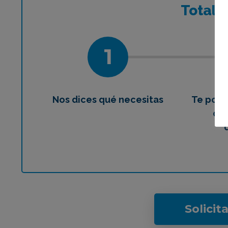
¿Qué 
Total
1
Nos dices qué necesitas
Te pon
con
Solicit