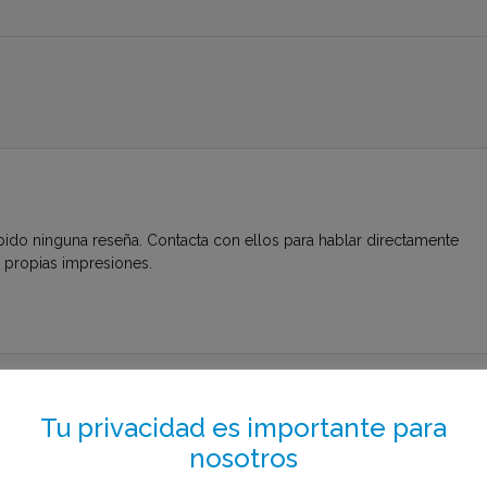
bido ninguna reseña. Contacta con ellos para hablar directamente
s propias impresiones.
to el menos de 1 minuto
Tu privacidad es importante para