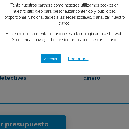
tipo de caso quieres investigar?
*
nosotros
mente GRATIS
Tanto nuestros partners como nosotros utilizamos cookies en
nuestro sitio web para personalizar contenido y publicidad,
proporcionar funcionalidades a las redes sociales, o analizar nuestro
2
3
tráfico.
Haciendo clic consientes el uso de esta tecnología en nuestra web.
Si continuas navegando, consideramos que aceptas su uso.
emos en contacto
Eliges tu mejor opción,
 los mejores
ahorrando tiempo y
Leer más...
Aceptar
detectives
dinero
ar presupuesto