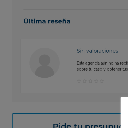
Última reseña
Sin valoraciones
Esta agencia aún no ha reci
sobre tu caso y obtener tu





Pide tu presupues