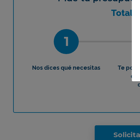
¿Qué 
Total
1
Nos dices qué necesitas
Te pon
con
Solicit