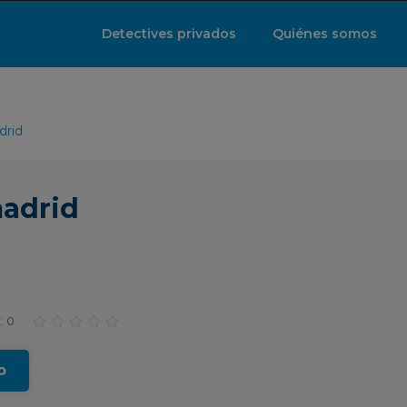
Detectives privados
Quiénes somos
drid
madrid
: 0





o