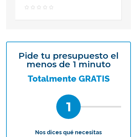





Pide tu presupuesto el
menos de 1 minuto
Totalmente GRATIS
1
Nos dices qué necesitas
Te