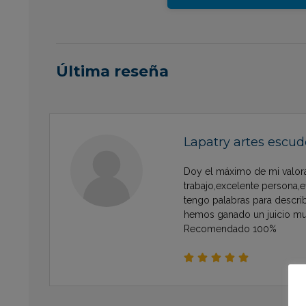
Última reseña
Lapatry artes escud
Doy el máximo de mi valora
trabajo,excelente persona,e
tengo palabras para describi
hemos ganado un juicio mu
Recomendado 100%




