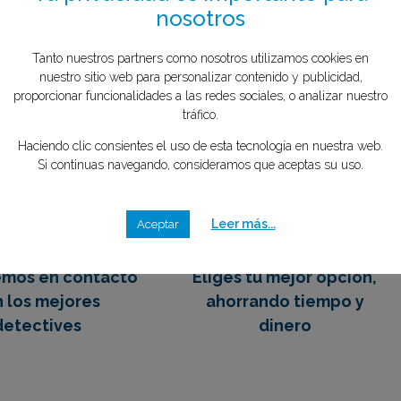
tipo de caso quieres investigar?
*
Tu privacidad es importante para
to el menos de 1 minuto
nosotros
mente GRATIS
Tanto nuestros partners como nosotros utilizamos cookies en
nuestro sitio web para personalizar contenido y publicidad,
proporcionar funcionalidades a las redes sociales, o analizar nuestro
2
3
tráfico.
Haciendo clic consientes el uso de esta tecnología en nuestra web.
Si continuas navegando, consideramos que aceptas su uso.
emos en contacto
Eliges tu mejor opción,
Leer más...
Aceptar
 los mejores
ahorrando tiempo y
detectives
dinero