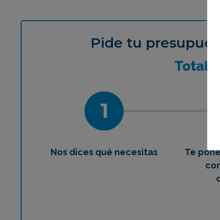
¿Qué 
Pide tu presupues
Total
1
Nos dices qué necesitas
Te pon
con