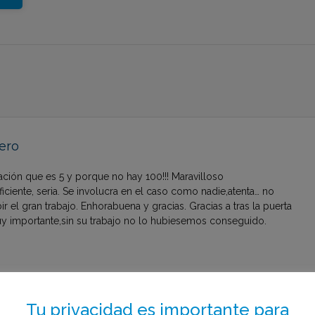
ero
ción que es 5 y porque no hay 100!!! Maravilloso
ficiente, seria. Se involucra en el caso como nadie,atenta… no
r el gran trabajo. Enhorabuena y gracias. Gracias a tras la puerta
y importante,sin su trabajo no lo hubiesemos conseguido.