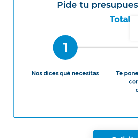
Pide tu presupues
¿Qué 
Total
1
Nos dices qué necesitas
Te pon
con