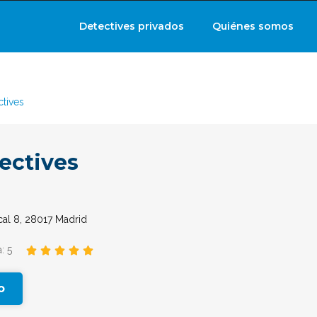
Detectives privados
Quiénes somos
ctives
ectives
cal 8, 28017 Madrid
: 5





o