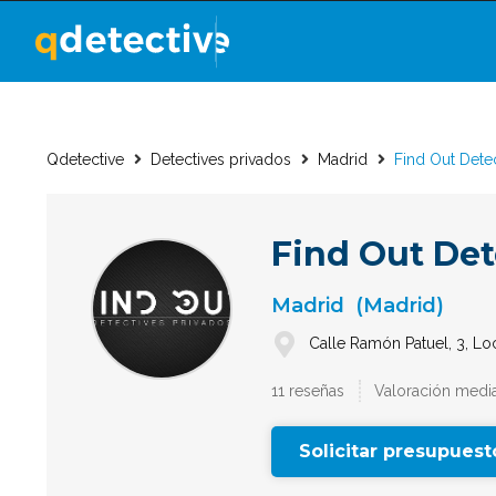
Qdetective
Detectives privados
Madrid
Find Out Dete
Find Out Det
Madrid
(Madrid)
Calle Ramón Patuel, 3, Lo
11 reseñas
Valoración media
Solicitar presupuest