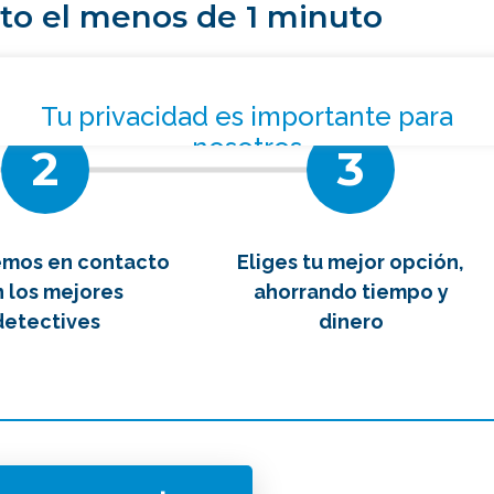
to el menos de 1 minuto
tipo de caso quieres investigar?
*
mente GRATIS
2
3
emos en contacto
Eliges tu mejor opción,
 los mejores
ahorrando tiempo y
detectives
dinero