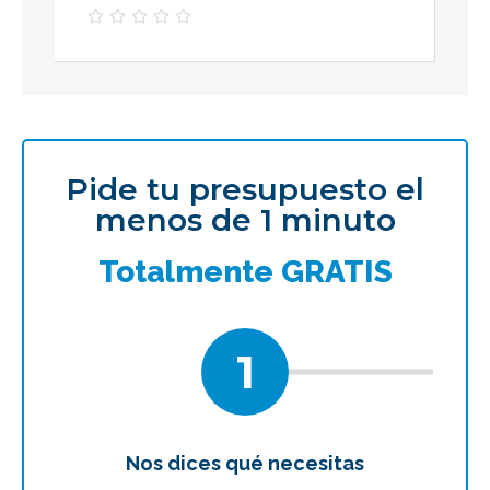





Pide tu presupuesto el
menos de 1 minuto
Totalmente GRATIS
1
Nos dices qué necesitas
Te