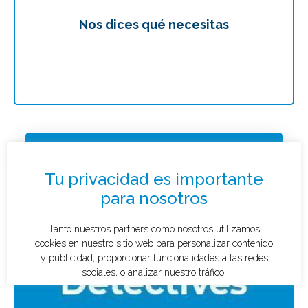
Nos dices qué necesitas
Te
Solicitar presupuesto
¿Qué tipo de caso quieres investigar?
*