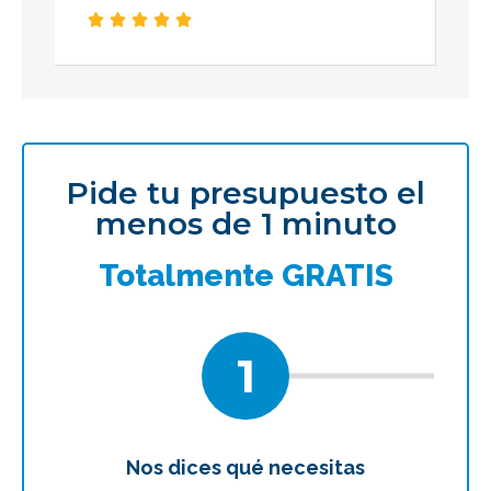





Pide tu presupuesto el
menos de 1 minuto
Totalmente GRATIS
1
Nos dices qué necesitas
Te