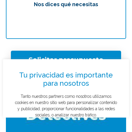
Nos dices qué necesitas
Te
Solicitar presupuesto
¿Qué tipo de caso quieres investigar?
*