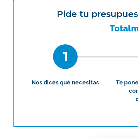
Pide tu presupues
¿Qué 
Total
1
Nos dices qué necesitas
Te pon
con