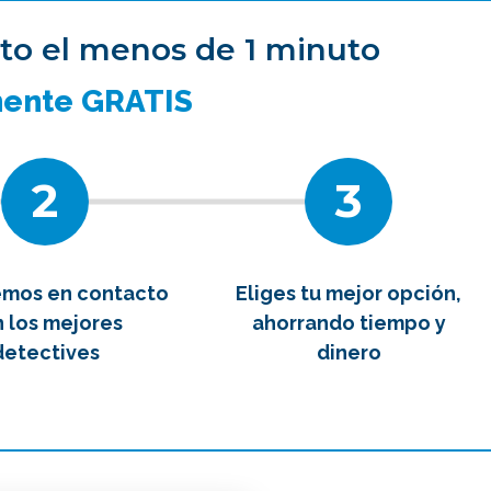
to el menos de 1 minuto
tipo de caso quieres investigar?
*
mente GRATIS
2
3
emos en contacto
Eliges tu mejor opción,
 los mejores
ahorrando tiempo y
detectives
dinero