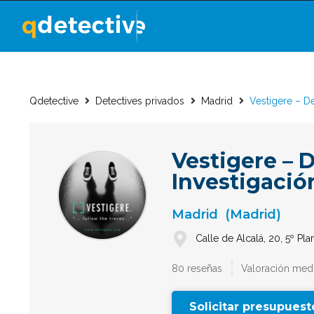
Qdetective
Detectives privados
Madrid
Vestigere – De
Vestigere – 
Investigación
Madrid
(Madrid)
Calle de Alcalá, 20, 5º Pla
80 reseñas
Valoración medi
Solicitar presupuest