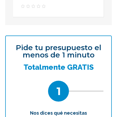





Pide tu presupuesto el
menos de 1 minuto
Totalmente GRATIS
1
Nos dices qué necesitas
Te